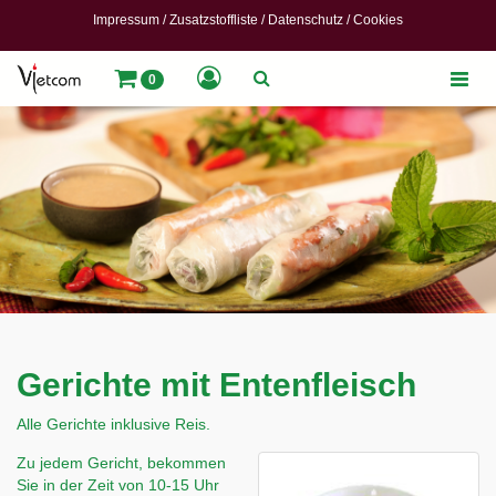
Impressum
/
Zusatzstoffliste
/
Datenschutz
/
Cookies
Toggle
0
naviga
Gerichte mit Entenfleisch
Alle Gerichte inklusive Reis.
Zu jedem Gericht, bekommen
Sie in der Zeit von 10-15 Uhr