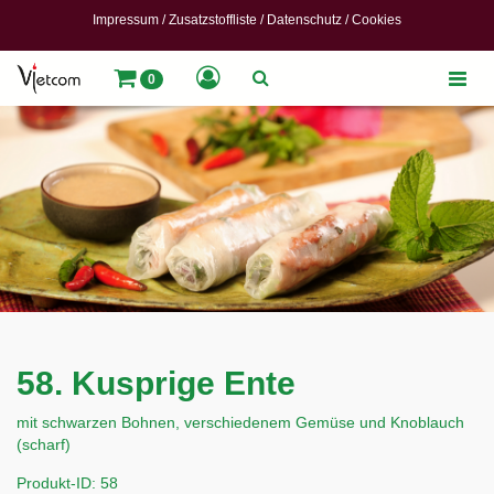
Impressum
/
Zusatzstoffliste
/
Datenschutz
/
Cookies
Toggle
0
naviga
58. Kusprige Ente
mit schwarzen Bohnen, verschiedenem Gemüse und Knoblauch
(scharf)
Produkt-ID: 58