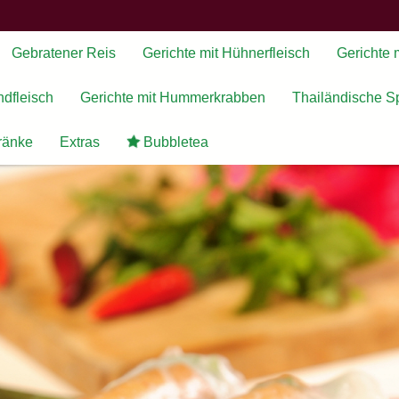
Gebratener Reis
Gerichte mit Hühnerfleisch
Gerichte 
ndfleisch
Gerichte mit Hummerkrabben
Thailändische Sp
ränke
Extras
Bubbletea