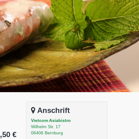
Anschrift
Vietcom Asiabistro
Wilhelm Str. 17
,50 €
06406 Bernburg