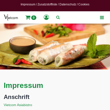
Impressum
/
Zusatzstoffliste
/
Datenschutz
/
Cookies
Toggle
0
naviga
Impressum
Anschrift
Vietcom Asiabistro