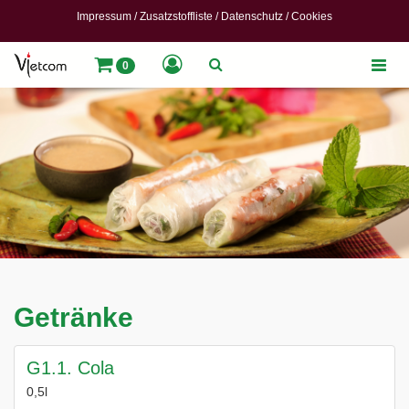
Impressum
/
Zusatzstoffliste
/
Datenschutz
/
Cookies
Toggle
0
naviga
Getränke
G1.1. Cola
0,5l