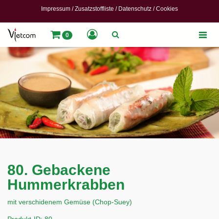
Impressum
/
Zusatzstoffliste
/
Datenschutz
/
Cookies
Toggle
0
naviga
80. Gebackene
Hummerkrabben
mit verschidenem Gemüse (Chop-Suey)